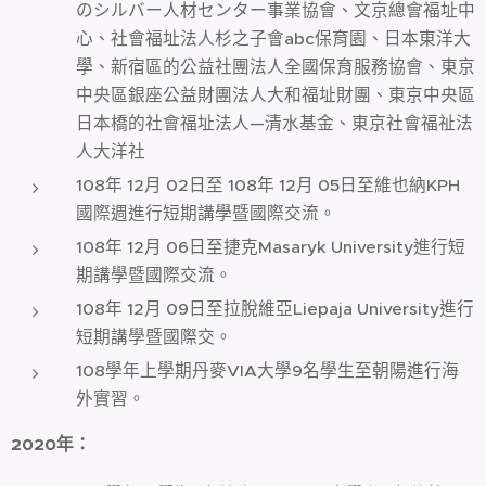
のシルバー人材センター事業協會、文京總會福址中
心、社會福址法人杉之子會abc保育園、日本東洋大
學、新宿區的公益社團法人全國保育服務協會、東京
中央區銀座公益財團法人大和福址財團、東京中央區
日本橋的社會福址法人—清水基金、東京社會福祉法
人大洋社
108年 12月 02日至 108年 12月 05日至維也納KPH
國際週進行短期講學暨國際交流。
108年 12月 06日至捷克Masaryk University進行短
期講學暨國際交流。
108年 12月 09日至拉脫維亞Liepaja University進行
短期講學暨國際交。
108學年上學期丹麥VIA大學9名學生至朝陽進行海
外實習。
2020
年：