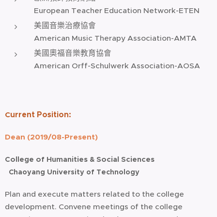
European Teacher Education Network-ETEN
美國音樂治療協會
American Music Therapy Association-AMTA
美國奧福音樂教育協會
American Orff-Schulwerk Association-AOSA
urrent Position:
C
Dean (2019/08-Present)
College of Humanities & Social Sciences
Chaoyang University of Technology
Plan and
execute
matters
related
to the college
development. Convene meetings of the college